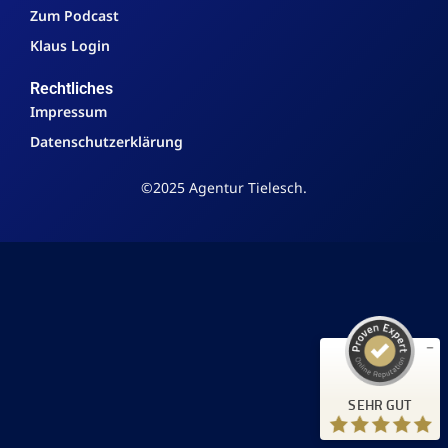
Zum Podcast
Klaus Login
Rechtliches
Impressum
Datenschutzerklärung
©2025 Agentur Tielesch.
Kundenbewertungen und Erfahrungen zu
Agentur Tielesch
SEHR GUT
%
100
Empfehlungen auf
ProvenExpert.com
5,00
/
4,91
146
Bewertungen auf ProvenExpert.com
SEHR GUT
15.05.2026