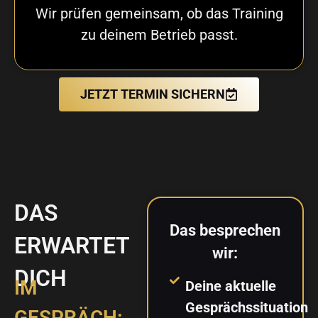
Wir prüfen gemeinsam, ob das Training
zu deinem Betrieb passt.
JETZT TERMIN SICHERN
DAS
Das besprechen
ERWARTET
wir:
DICH
IM
Deine aktuelle
Gesprächssituation
GESPRÄCH: